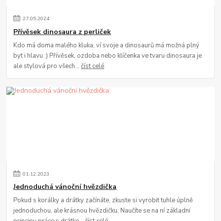
27
.
05
.
2024
Přívěsek dinosaura z perliček
Kdo má doma malého kluka, ví svoje a dinosaurů má možná plný
byt i hlavu :) Přívěsek, ozdoba nebo klíčenka ve tvaru dinosaura je
ale stylová pro všech...
číst celé
01
.
12
.
2023
Jednoduchá vánoční hvězdička
Pokud s korálky a drátky začínáte, zkuste si vyrobit tuhle úplně
jednoduchou, ale krásnou hvězdičku. Naučíte se na ní základní