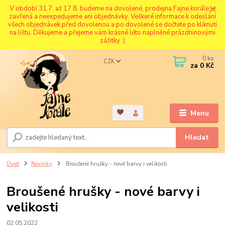
V období 31.7. až 17.8. budeme na dovolené, prodejna Fajne korále je
zavřená a neexpedujeme ani objednávky. Veškeré informace k odeslání
všech objednávek před dovolenou a po dovolené se dočtete po kliknutí
na lištu. Děkujeme a přejeme vám krásné léto naplněné prázdninovými
zážitky :)
0
ks
CZK
za
0 Kč
Menu
Hledat
Úvod
Novinky
Broušené hrušky - nové barvy i velikosti
Broušené hrušky - nové barvy i
velikosti
02.05.2022