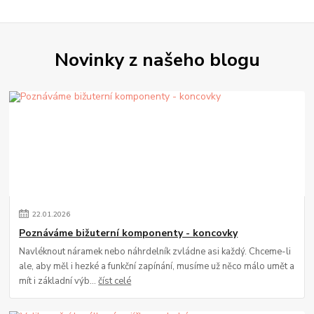
Novinky z našeho blogu
22
.
01
.
2026
Poznáváme bižuterní komponenty - koncovky
Navléknout náramek nebo náhrdelník zvládne asi každý. Chceme-li
ale, aby měl i hezké a funkční zapínání, musíme už něco málo umět a
mít i základní výb...
číst celé