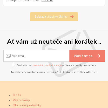
principy práce s drátke...
číst celé
Zobrazit všechny články
Ať vám už neuteče ani korálek ..
Přihlásit se
Souhlasím se
zpracováním osobních údajů
za účelem rozesílky newsletteru.
Newslettery zasíláme max. 2x měsíčně. Kdykoliv se můžete odhlásit.
O nás
Vše o nákupu
Obchodní podmínky