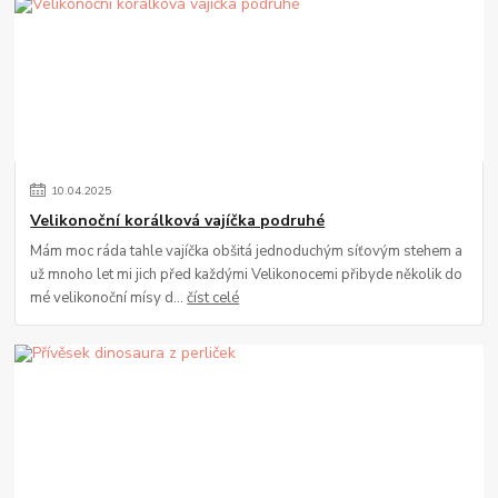
10
.
04
.
2025
Velikonoční korálková vajíčka podruhé
Mám moc ráda tahle vajíčka obšitá jednoduchým síťovým stehem a
už mnoho let mi jich před každými Velikonocemi přibyde několik do
mé velikonoční mísy d...
číst celé