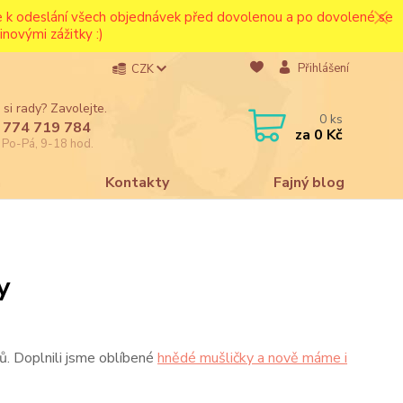
ce k odeslání všech objednávek před dovolenou a po dovolené se
novými zážitky :)
Přihlášení
CZK
 si rady? Zavolejte.
0
ks
 774 719 784
za
0 Kč
e Po-Pá, 9-18 hod.
a
Kontakty
Fajný blog
y
ů. Doplnili jsme oblíbené
hnědé mušličky a nově máme i