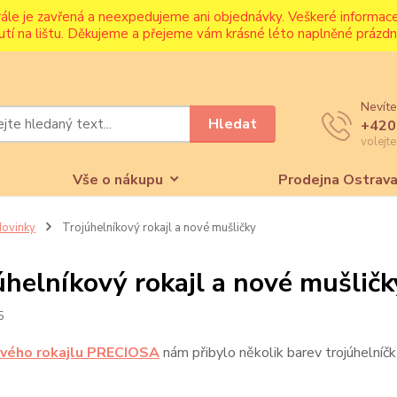
rále je zavřená a neexpedujeme ani objednávky. Veškeré informa
utí na lištu. Děkujeme a přejeme vám krásné léto naplněné prázdni
Nevíte
Hledat
+420
volejt
Vše o nákupu
Prodejna Ostrav
ovinky
Trojúhelníkový rokajl a nové mušličky
úhelníkový rokajl a nové mušličk
5
ového rokajlu PRECIOSA
nám přibylo několik barev trojúhelníčk