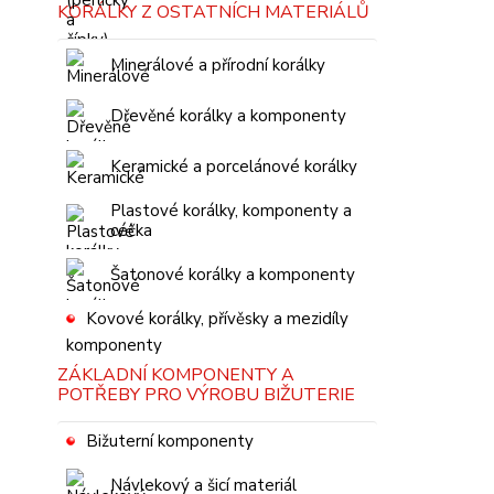
KORÁLKY Z OSTATNÍCH MATERIÁLŮ
Minerálové a přírodní korálky
Dřevěné korálky a komponenty
Keramické a porcelánové korálky
Plastové korálky, komponenty a
céčka
Šatonové korálky a komponenty
Kovové korálky, přívěsky a mezidíly
ZÁKLADNÍ KOMPONENTY A
POTŘEBY PRO VÝROBU BIŽUTERIE
Bižuterní komponenty
Návlekový a šicí materiál