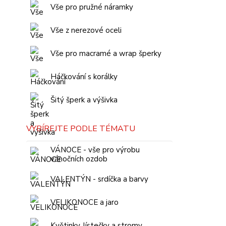
Vše pro pružné náramky
Vše z nerezové oceli
Vše pro macramé a wrap šperky
Háčkování s korálky
Šitý šperk a výšivka
VYBÍREJTE PODLE TÉMATU
VÁNOCE - vše pro výrobu
vánočních ozdob
VALENTÝN - srdíčka a barvy
VELIKONOCE a jaro
Květinky, lístečky a stromy