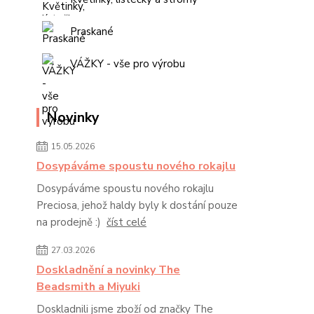
Praskané
VÁŽKY - vše pro výrobu
Novinky
15.05.2026
Dosypáváme spoustu nového rokajlu
Dosypáváme spoustu nového rokajlu
Preciosa, jehož haldy byly k dostání pouze
na prodejně :)
číst celé
27.03.2026
Doskladnění a novinky The
Beadsmith a Miyuki
Doskladnili jsme zboží od značky The