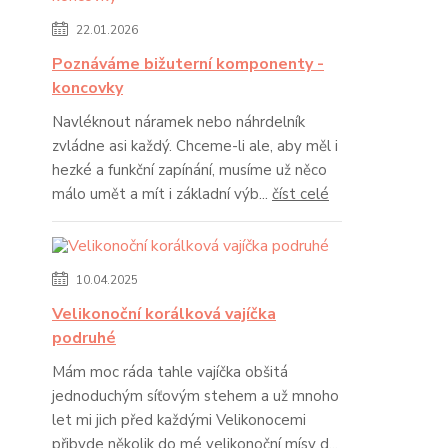
22.01.2026
Poznáváme bižuterní komponenty -
koncovky
Navléknout náramek nebo náhrdelník
zvládne asi každý. Chceme-li ale, aby měl i
hezké a funkční zapínání, musíme už něco
málo umět a mít i základní výb...
číst celé
10.04.2025
Velikonoční korálková vajíčka
podruhé
Mám moc ráda tahle vajíčka obšitá
jednoduchým síťovým stehem a už mnoho
let mi jich před každými Velikonocemi
přibyde několik do mé velikonoční mísy d...