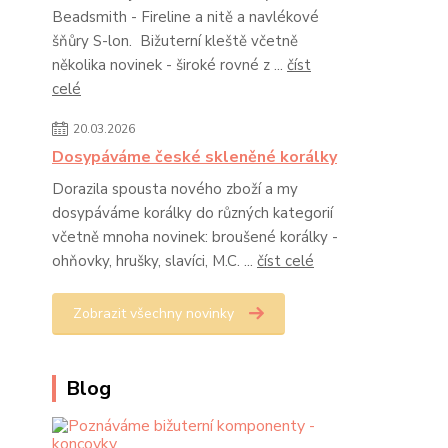
Beadsmith - Fireline a nitě a navlékové
šňůry S-lon. Bižuterní kleště včetně
několika novinek - široké rovné z ...
číst
celé
20.03.2026
Dosypáváme české skleněné korálky
Dorazila spousta nového zboží a my
dosypáváme korálky do různých kategorií
včetně mnoha novinek: broušené korálky -
ohňovky, hrušky, slavíci, M.C. ...
číst celé
Zobrazit všechny novinky
Blog