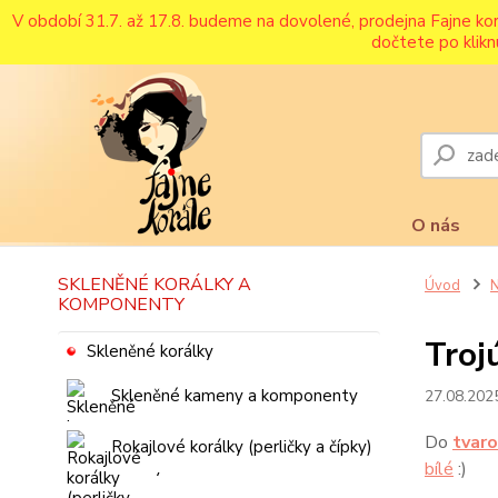
V období 31.7. až 17.8. budeme na dovolené, prodejna Fajne ko
dočtete po klikn
O nás
SKLENĚNÉ KORÁLKY A
Úvod
N
KOMPONENTY
Troj
Skleněné korálky
Skleněné kameny a komponenty
27.08.202
Do
tvar
Rokajlové korálky (perličky a čípky)
bílé
:)