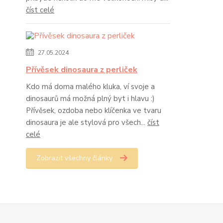
číst celé
27.05.2024
Přívěsek dinosaura z perliček
Kdo má doma malého kluka, ví svoje a
dinosaurů má možná plný byt i hlavu :)
Přívěsek, ozdoba nebo klíčenka ve tvaru
dinosaura je ale stylová pro všech...
číst
celé
Zobrazit všechny články