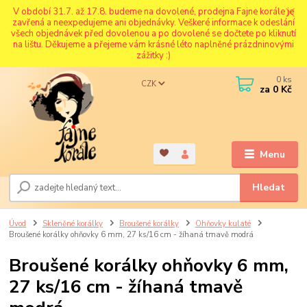
V období 31.7. až 17.8. budeme na dovolené, prodejna Fajne korále je
zavřená a neexpedujeme ani objednávky. Veškeré informace k odeslání
všech objednávek před dovolenou a po dovolené se dočtete po kliknutí
na lištu. Děkujeme a přejeme vám krásné léto naplněné prázdninovými
zážitky :)
0
ks
CZK
za
0 Kč
Menu
Hledat
Úvod
Skleněné korálky
Broušené korálky
Ohňovky kulaté
Broušené korálky ohňovky 6 mm, 27 ks/16 cm - žíhaná tmavě modrá
Broušené korálky ohňovky 6 mm,
27 ks/16 cm - žíhaná tmavě