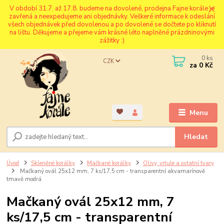
V období 31.7. až 17.8. budeme na dovolené, prodejna Fajne korále je
zavřená a neexpedujeme ani objednávky. Veškeré informace k odeslání
všech objednávek před dovolenou a po dovolené se dočtete po kliknutí
na lištu. Děkujeme a přejeme vám krásné léto naplněné prázdninovými
zážitky :)
0
ks
CZK
za
0 Kč
Menu
Hledat
Úvod
Skleněné korálky
Mačkané korálky
Olivy, vrtule a ostatní tvary
Mačkaný ovál 25x12 mm, 7 ks/17,5 cm - transparentní akvamarínově
tmavě modrá
Mačkaný ovál 25x12 mm, 7
ks/17,5 cm - transparentní