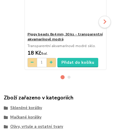
Piggy beads 8x4 mm, 30 ks - transparentní
Mačkaný ovál
akvamarínově modrá
transparent
Transparentní akvamarínově modré sklo.
18 Kč
28 Kč
/
bal.
/
bal.
Přidat do košíku
Zboží zařazeno v kategoriích
Skleněné korálky
Mačkané korálky
Olivy, vrtule a ostatní tvary