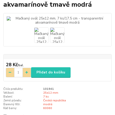
akvamarínově tmavě modrá
28 Kč
/
bal.
Přidat do košíku
Číslo produktu:
101941
Velikost:
25x12 mm
Balení:
7 ks
Země původu:
Česká republika
Barevný filtr:
modrá
Kód barvy:
60060