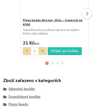
Piggy beads 8x4 mm, 30 ks - travertin na
Silky beads 
křídě
s travertin
Travertinová povrchová úprava na sytém
Dvoudírkové 
bílém skle (křída).
diagonal maj
tedy uhlopříč
21 Kč
24 Kč
/
bal.
/
bal.
Přidat do košíku
Zboží zařazeno v kategoriích
Skleněné korálky
Dvoudírkové korálky
Piggy beads