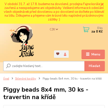
V období 31.7. až 17.8. budeme na dovolené, prodejna Fajne korále je
zavřená a neexpedujeme ani objednávky. Veškeré informace k odeslání
všech objednávek před dovolenou a po dovolené se dočtete po kliknutí
na lištu. Děkujeme a přejeme vám krásné léto naplněné prázdninovými
zážitky :)
0
ks
CZK
za
0 Kč
Menu
Hledat
Úvod
Skleněné korálky
Piggy beads 8x4 mm, 30 ks - travertin na křídě
Piggy beads 8x4 mm, 30 ks -
travertin na křídě