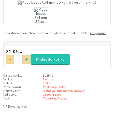
Travertinová povrchová úprava na sytém bílém skle (křída).
celý popis
21 Kč
/
bal.
Přidat do košíku
Číslo produktu:
102540
Velikost:
8x4 mm
Balení:
30 ks
Země původu:
Česká republika
Barevný filtr:
krémová, smetanová, béžová
Kód barvy:
03000/86800
Tagy:
Travertin, Picasso
Do oblíbených