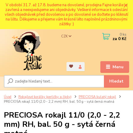
V období 31.7. až 17.8. budeme na dovolené, prodejna Fajne korále je
zavřená a neexpedujeme ani objednávky. Veškeré informace k odeslání
všech objednávek před dovolenou a po dovolené se dočtete po kliknutí
na lištu. Děkujeme a přejeme vám krásné léto naplněné prázdninovými
zážitky :)
0
ks
CZK
za
0 Kč
Menu
Hledat
Úvod
Rokajlové korálky (perličky a čípky)
PRECIOSA kulatý rokajl
PRECIOSA rokajl 11/0 (2,0 - 2,2 mm) RH, bal. 50 g - sytá černá matná
PRECIOSA rokajl 11/0 (2,0 - 2,2
mm) RH, bal. 50 g - sytá černá