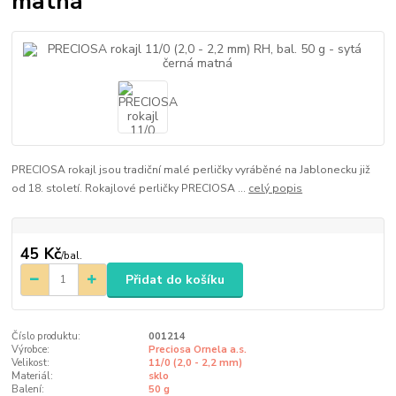
matná
PRECIOSA rokajl jsou tradiční malé perličky vyráběné na Jablonecku již
od 18. století. Rokajlové perličky PRECIOSA ...
celý popis
45 Kč
/
bal.
Přidat do košíku
Číslo produktu:
001214
Výrobce:
Preciosa Ornela a.s.
Velikost:
11/0 (2,0 - 2,2 mm)
Materiál:
sklo
Balení:
50 g