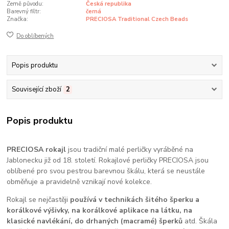
Země původu:
Česká republika
Barevný filtr:
černá
Značka:
PRECIOSA Traditional Czech Beads
Do oblíbených
Popis produktu
Související zboží
2
Popis produktu
PRECIOSA rokajl
jsou tradiční malé perličky vyráběné na
Jablonecku již od 18. století. Rokajlové perličky PRECIOSA jsou
oblíbené pro svou pestrou barevnou škálu, která se neustále
obměňuje a pravidelně vznikají nové kolekce.
Rokajl se nejčastěji
používá v technikách šitého šperku a
korálkové výšivky, na korálkové aplikace na látku, na
klasické navlékání, do drhaných (macramé) šperků
atd. Škála