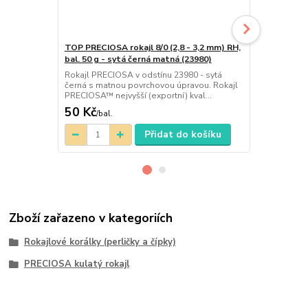
TOP PRECIOSA rokajl 8/0 (2,8 - 3,2 mm) RH,
PRECIOSA rok
bal. 50 g - sytá černá matná (23980)
50 g - sytá 
Rokajl PRECIOSA v odstínu 23980 - sytá
PRECIOSA rok
černá s matnou povrchovou úpravou. Rokajl
vyráběné na J
PRECIOSA™ nejvyšší (exportní) kval...
Rokajlové pe
50 Kč
45 Kč
/
bal.
/
bal.
Přidat do košíku
Zboží zařazeno v kategoriích
Rokajlové korálky (perličky a čípky)
PRECIOSA kulatý rokajl