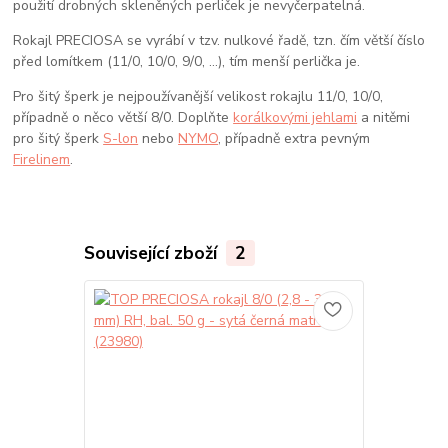
použití drobných skleněných perliček je nevyčerpatelná.
Rokajl PRECIOSA se vyrábí v tzv. nulkové řadě, tzn. čím větší číslo
před lomítkem (11/0, 10/0, 9/0, …), tím menší perlička je.
Pro šitý šperk je nejpoužívanější velikost rokajlu 11/0, 10/0,
případně o něco větší 8/0. Doplňte
korálkovými jehlami
a nitěmi
pro šitý šperk
S-lon
nebo
NYMO
, případně extra pevným
Firelinem
.
Související zboží
2