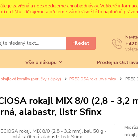
rále je zavřená a neexpedujeme ani objednávky. Veškeré informa
utí na lištu. Děkujeme a přejeme vám krásné léto naplněné prázdni
Nevíte
Hledat
+420
volejt
Vše o nákupu
Prodejna Ostrav
okajlové korálky (perličky a čípky)
PRECIOSA rokajlové mixy
PRECIOS
IOSA rokajl MIX 8/0 (2,8 - 3,2 mm
rná, alabastr, listr Sfinx
Mix rů
rokajl 