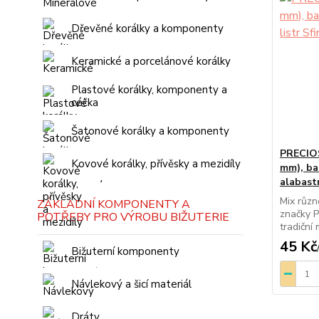
Dřevěné korálky a komponenty
Keramické a porcelánové korálky
Plastové korálky, komponenty a
céčka
Šatonové korálky a komponenty
PRECIOSA
Kovové korálky, přívěsky a mezidíly
mm), bal
alabastr
Mix různ
ZÁKLADNÍ KOMPONENTY A
značky P
POTŘEBY PRO VÝROBU BIŽUTERIE
tradiční 
45 Kč
Bižuterní komponenty
Návlekový a šicí materiál
Dráty