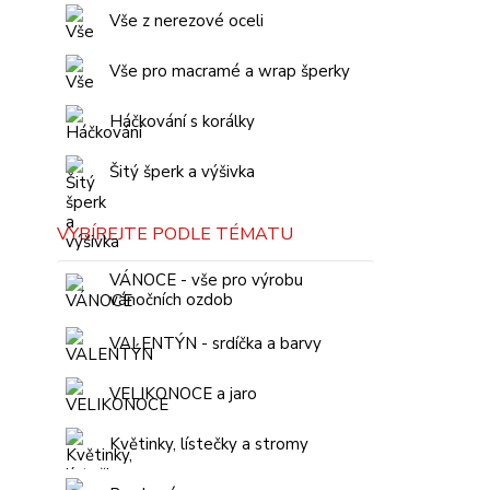
Vše z nerezové oceli
Vše pro macramé a wrap šperky
Háčkování s korálky
Šitý šperk a výšivka
VYBÍREJTE PODLE TÉMATU
VÁNOCE - vše pro výrobu
vánočních ozdob
VALENTÝN - srdíčka a barvy
VELIKONOCE a jaro
Květinky, lístečky a stromy