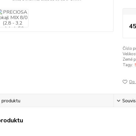
45
Číslo p
Velikos
Země p
Tagy:
Do 
s produktu
Souvise
produktu