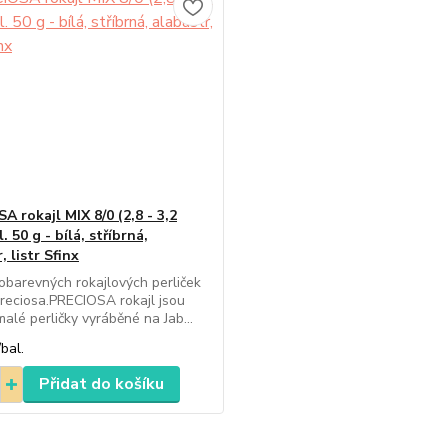
 rokajl MIX 8/0 (2,8 - 3,2
. 50 g - bílá, stříbrná,
, listr Sfinx
obarevných rokajlových perliček
reciosa.PRECIOSA rokajl jsou
malé perličky vyráběné na Jab...
/
bal.
Přidat do košíku