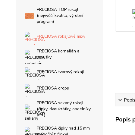
PRECIOSA TOP rokajl
(nejvyšší kvalita, výrobní
program)
PRECIOSA rokajlové mixy
PRECIOSA kornelián a
proužky
PRECIOSA tvarový rokajl
PRECIOSA drops
Popi
PRECIOSA sekaný rokajl
(čípky, dvoukrátky, obdélníky,
atd.)
Popis 
PRECIOSA čípky nad 15 mm
(vánoční tyčinky)