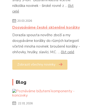
šňůry S-lon. Bižuterní kleště včetně
několika novinek - široké rovné z ...
číst
celé
20.03.2026
Dosypáváme české skleněné korálky
Dorazila spousta nového zboží a my
dosypáváme korálky do různých kategorií
včetně mnoha novinek: broušené korálky -
ohňovky, hrušky, slavíci, M.C. ...
číst celé
Zobrazit všechny novinky
Blog
22.01.2026