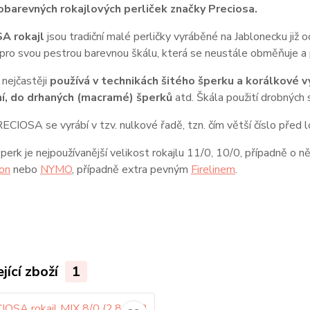
obarevných rokajlových perliček značky Preciosa.
A rokajl
jsou tradiční malé perličky vyráběné na Jablonecku již
pro svou pestrou barevnou škálu, která se neustále obměňuje a p
 nejčastěji
používá v technikách šitého šperku a korálkové vý
í, do drhaných (macramé) šperků
atd. Škála použití drobných 
ECIOSA se vyrábí v tzv. nulkové řadě, tzn. čím větší číslo před l
šperk je nejpoužívanější velikost rokajlu 11/0, 10/0, případně o 
on
nebo
NYMO
, případně extra pevným
Firelinem
.
jící zboží
1