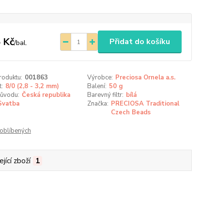
 Kč
Přidat do košíku
/
bal.
roduktu:
001863
Výrobce:
Preciosa Ornela a.s.
t:
8/0 (2,8 - 3,2 mm)
Balení:
50 g
ůvodu:
Česká republika
Barevný filtr:
bílá
Svatba
Značka:
PRECIOSA Traditional
Czech Beads
oblíbených
jící zboží
1