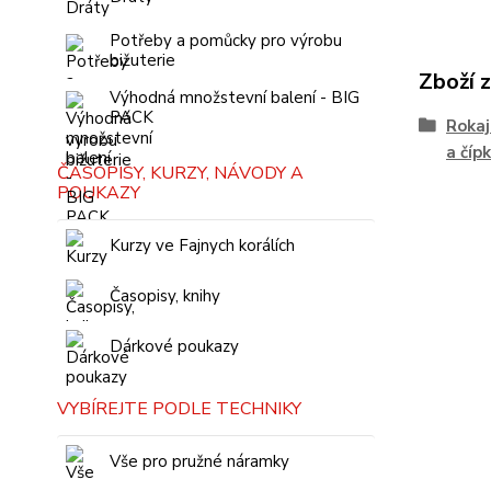
Potřeby a pomůcky pro výrobu
bižuterie
Zboží 
Výhodná množstevní balení - BIG
PACK
Rokaj
a čípk
ČASOPISY, KURZY, NÁVODY A
POUKAZY
Kurzy ve Fajnych korálích
Časopisy, knihy
Dárkové poukazy
VYBÍREJTE PODLE TECHNIKY
Vše pro pružné náramky