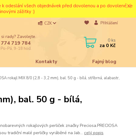
ce k odeslání všech objednávek před dovolenou a po dovolené se
novými zážitky :)
Přihlášení
CZK
 si rady? Zavolejte.
0
ks
 774 719 784
za
0 Kč
e Po-Pá, 9-18 hod.
a
Kontakty
Fajný blog
A rokajl MIX 8/0 (2,8 - 3,2 mm), bal. 50 g - bílá, stříbrná, alabastr,
), bal. 50 g - bílá,
znobarevných rokajlových perliček značky Preciosa.PRECIOSA
jsou tradiční malé perličky vyráběné na Jab...
celý popis