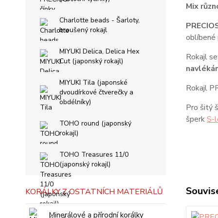
Mix různ
Charlotte beads - Šarloty,
PRECIOS
broušený rokajl
oblíbené 
MIYUKI Delica, Delica Hex
Rokajl se
Cut (japonský rokajl)
navlékán
MIYUKI Tila (japonské
Rokajl PR
dvoudírkové čtverečky a
obdélníky)
Pro šitý 
šperk
S-l
TOHO round (japonský
rokajl)
TOHO Treasures 11/0
(japonský rokajl)
Souvise
KORÁLKY Z OSTATNÍCH MATERIÁLŮ
Minerálové a přírodní korálky