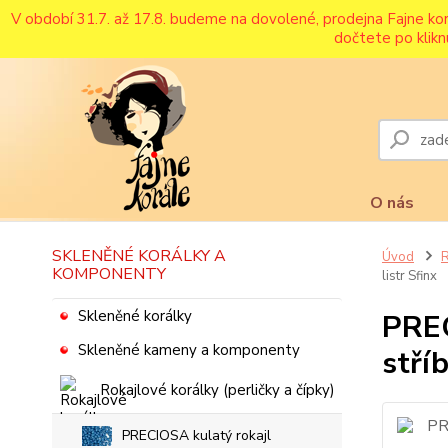
V období 31.7. až 17.8. budeme na dovolené, prodejna Fajne ko
dočtete po klikn
O nás
SKLENĚNÉ KORÁLKY A
Úvod
R
KOMPONENTY
listr Sfinx
Skleněné korálky
PREC
Skleněné kameny a komponenty
stříb
Rokajlové korálky (perličky a čípky)
PRECIOSA kulatý rokajl