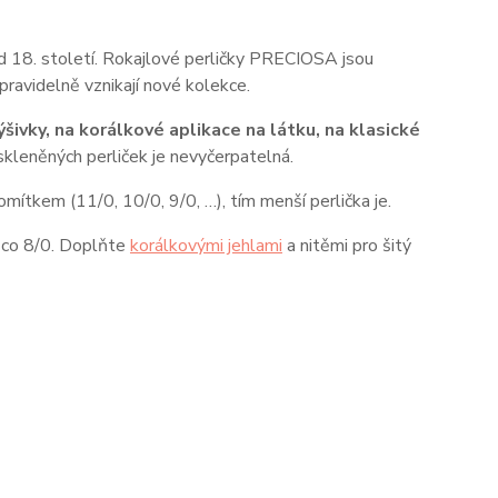
 od 18. století. Rokajlové perličky PRECIOSA jsou
ravidelně vznikají nové kolekce.
šivky, na korálkové aplikace na látku, na klasické
skleněných perliček je nevyčerpatelná.
omítkem (11/0, 10/0, 9/0, …), tím menší perlička je.
něco 8/0. Doplňte
korálkovými jehlami
a nitěmi pro šitý