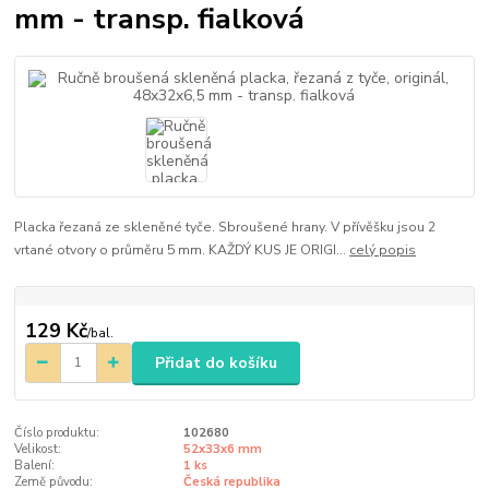
mm - transp. fialková
Placka řezaná ze skleněné tyče. Sbroušené hrany. V přívěšku jsou 2
vrtané otvory o průměru 5 mm. KAŽDÝ KUS JE ORIGI...
celý popis
129 Kč
/
bal.
Přidat do košíku
Číslo produktu:
102680
Velikost:
52x33x6 mm
Balení:
1 ks
Země původu:
Česká republika