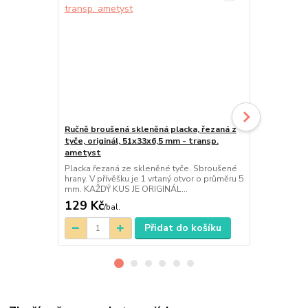
Ručně broušená skleněná placka, řezaná z
Ručně brouš
tyče, originál, 51x33x6,5 mm - transp.
tyče, origin
ametyst
annazelen
Placka řezaná ze skleněné tyče. Sbroušené
Placka řezan
hrany. V přívěšku je 1 vrtaný otvor o průměru 5
hrany. V horn
mm. KAŽDÝ KUS JE ORIGINÁL...
průměru 2 m
129 Kč
129 Kč
/
bal.
/
ba
Přidat do košíku