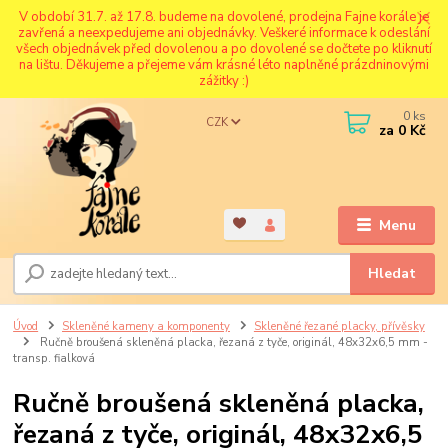
V období 31.7. až 17.8. budeme na dovolené, prodejna Fajne korále je
zavřená a neexpedujeme ani objednávky. Veškeré informace k odeslání
všech objednávek před dovolenou a po dovolené se dočtete po kliknutí
na lištu. Děkujeme a přejeme vám krásné léto naplněné prázdninovými
zážitky :)
0
ks
CZK
za
0 Kč
Menu
Hledat
Úvod
Skleněné kameny a komponenty
Skleněné řezané placky, přívěsky
Ručně broušená skleněná placka, řezaná z tyče, originál, 48x32x6,5 mm -
transp. fialková
Ručně broušená skleněná placka,
řezaná z tyče, originál, 48x32x6,5