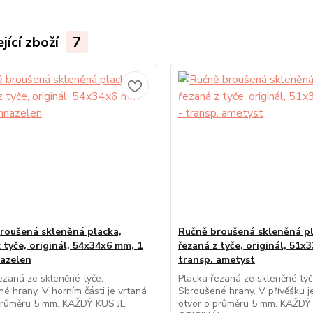
jící zboží
7
roušená skleněná placka,
Ručně broušená skleněná pl
 tyče, originál, 54x34x6 mm, 1
řezaná z tyče, originál, 51x
nazelen
transp. ametyst
ezaná ze skleněné tyče.
Placka řezaná ze skleněné tyč
é hrany. V horním části je vrtaná
Sbroušené hrany. V přívěšku j
 průměru 5 mm. KAŽDÝ KUS JE
otvor o průměru 5 mm. KAŽDÝ