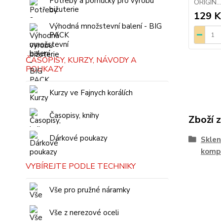
Potřeby a pomůcky pro výrobu
ORIGIN...
bižuterie
129 K
Výhodná množstevní balení - BIG
PACK
ČASOPISY, KURZY, NÁVODY A
POUKAZY
Kurzy ve Fajnych korálích
Časopisy, knihy
Zboží 
Dárkové poukazy
Skle
komp
VYBÍREJTE PODLE TECHNIKY
Vše pro pružné náramky
Vše z nerezové oceli