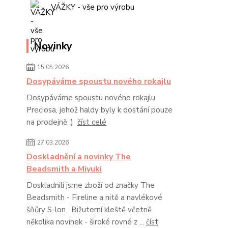
VÁŽKY - vše pro výrobu
Novinky
15.05.2026
Dosypáváme spoustu nového rokajlu
Dosypáváme spoustu nového rokajlu
Preciosa, jehož haldy byly k dostání pouze
na prodejně :)
číst celé
27.03.2026
Doskladnění a novinky The
Beadsmith a Miyuki
Doskladnili jsme zboží od značky The
Beadsmith - Fireline a nitě a navlékové
šňůry S-lon. Bižuterní kleště včetně
několika novinek - široké rovné z ...
číst