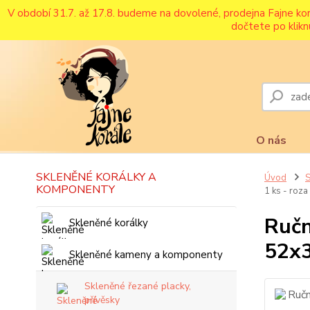
V období 31.7. až 17.8. budeme na dovolené, prodejna Fajne ko
dočtete po klikn
O nás
SKLENĚNÉ KORÁLKY A
Úvod
S
KOMPONENTY
1 ks - roza
Ručn
Skleněné korálky
52x3
Skleněné kameny a komponenty
Skleněné řezané placky,
přívěsky