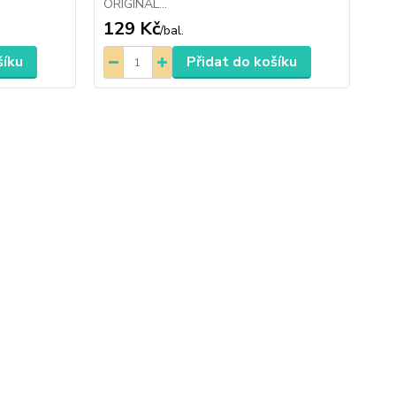
ORIGINÁL...
ORI
129 Kč
1
/
bal.
šíku
Přidat do košíku