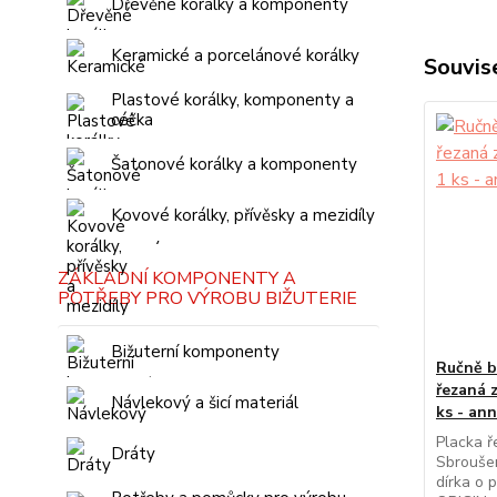
Dřevěné korálky a komponenty
Keramické a porcelánové korálky
Souvise
Plastové korálky, komponenty a
céčka
Šatonové korálky a komponenty
Kovové korálky, přívěsky a mezidíly
ZÁKLADNÍ KOMPONENTY A
POTŘEBY PRO VÝROBU BIŽUTERIE
Bižuterní komponenty
Ručně b
řezaná z
Návlekový a šicí materiál
ks - an
Placka ř
Dráty
Sbroušen
dírka o