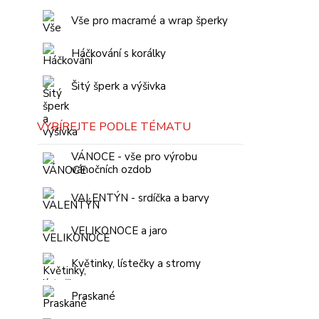
Vše pro macramé a wrap šperky
Háčkování s korálky
Šitý šperk a výšivka
VYBÍREJTE PODLE TÉMATU
VÁNOCE - vše pro výrobu
vánočních ozdob
VALENTÝN - srdíčka a barvy
VELIKONOCE a jaro
Květinky, lístečky a stromy
Praskané