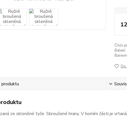
12
Číslo p
Balení:
Barevný 
Do 
s produktu
Souvise
produktu
zaná ze skleněné tyče. Sbroušené hrany. V horním části je vrt