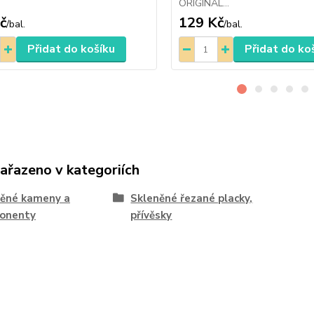
ORIGINÁL...
č
129 Kč
/
bal.
/
bal.
Přidat do košíku
Přidat do ko
zařazeno v kategoriích
něné kameny a
Skleněné řezané placky,
onenty
přívěsky