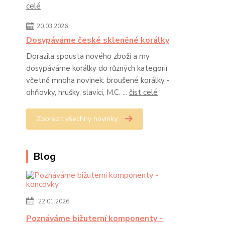
celé
20.03.2026
Dosypáváme české skleněné korálky
Dorazila spousta nového zboží a my
dosypáváme korálky do různých kategorií
včetně mnoha novinek: broušené korálky -
ohňovky, hrušky, slavíci, M.C. ...
číst celé
Zobrazit všechny novinky
Blog
22.01.2026
Poznáváme bižuterní komponenty -