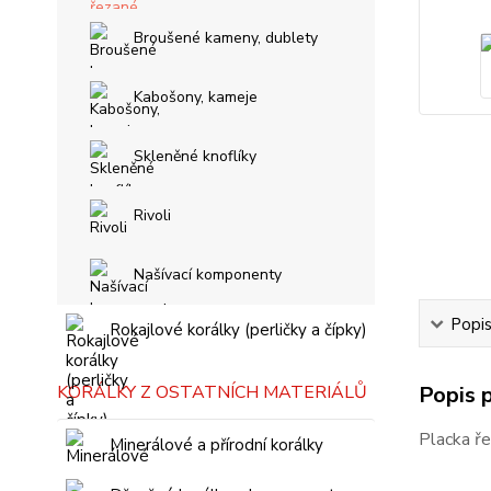
Broušené kameny, dublety
Kabošony, kameje
Skleněné knoflíky
Rivoli
Našívací komponenty
Popi
Rokajlové korálky (perličky a čípky)
KORÁLKY Z OSTATNÍCH MATERIÁLŮ
Popis 
Placka ře
Minerálové a přírodní korálky