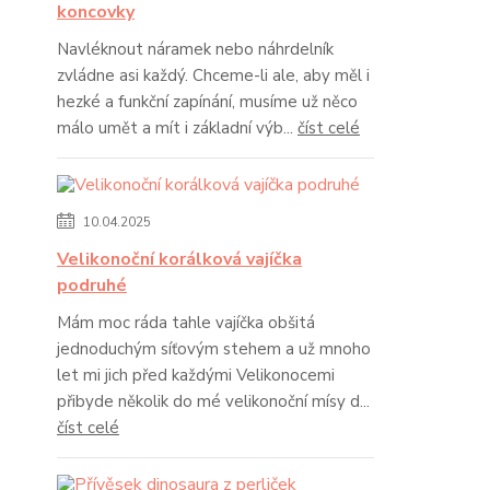
koncovky
Navléknout náramek nebo náhrdelník
zvládne asi každý. Chceme-li ale, aby měl i
hezké a funkční zapínání, musíme už něco
málo umět a mít i základní výb...
číst celé
10.04.2025
Velikonoční korálková vajíčka
podruhé
Mám moc ráda tahle vajíčka obšitá
jednoduchým síťovým stehem a už mnoho
let mi jich před každými Velikonocemi
přibyde několik do mé velikonoční mísy d...
číst celé