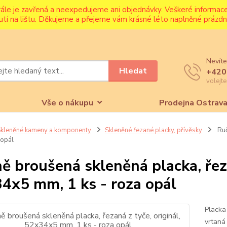
rále je zavřená a neexpedujeme ani objednávky. Veškeré informa
utí na lištu. Děkujeme a přejeme vám krásné léto naplněné prázdni
Nevíte
Hledat
+420
volejt
Vše o nákupu
Prodejna Ostrav
kleněné kameny a komponenty
Skleněné řezané placky, přívěsky
Ruč
 opál
ě broušená skleněná placka, řeza
4x5 mm, 1 ks - roza opál
Placka
vrtaná