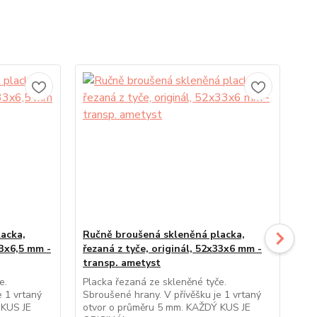
acka,
Ručně broušená skleněná placka,
Ru
33x6,5 mm -
řezaná z tyče, originál, 52x33x6 mm -
řez
transp. ametyst
tr
e.
Placka řezaná ze skleněné tyče.
Pla
e 1 vrtaný
Sbroušené hrany. V přívěšku je 1 vrtaný
Sbr
 KUS JE
otvor o průměru 5 mm. KAŽDÝ KUS JE
otv