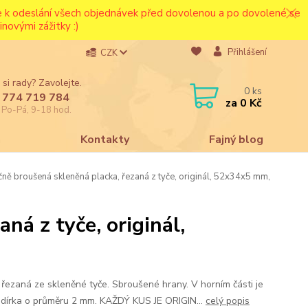
ce k odeslání všech objednávek před dovolenou a po dovolené se
novými zážitky :)
Přihlášení
CZK
 si rady? Zavolejte.
0
ks
 774 719 784
za
0 Kč
e Po-Pá, 9-18 hod.
a
Kontakty
Fajný blog
ně broušená skleněná placka, řezaná z tyče, originál, 52x34x5 mm,
ná z tyče, originál,
 řezaná ze skleněné tyče. Sbroušené hrany. V horním části je
 dírka o průměru 2 mm. KAŽDÝ KUS JE ORIGIN...
celý popis