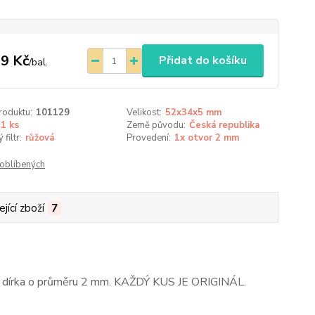
9 Kč
Přidat do košíku
/
bal.
roduktu:
101129
Velikost:
52x34x5 mm
1 ks
Země původu:
Česká republika
filtr:
růžová
Provedení:
1x otvor 2 mm
oblíbených
jící zboží
7
aná dírka o průměru 2 mm. KAŽDÝ KUS JE ORIGINÁL.