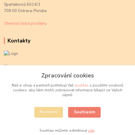
Spartakovců 6014/3
708 00 Ostrava-Poruba
Otevírací doba prodejny
Kontakty
Kateřina Kožušníková
+420 774 719 784
Zpracování cookies
volejte Po-Pá, 9-18 hod.
Náš e-shop a partneři potřebují Váš
souhlas
s použitím souborů
cookies, aby Vám mohli zobrazovat informace týkající se Vašich
info@fajnekorale.cz
zájmů.
Souhlasím
Nastavení
Souhlas můžete odmítnout
zde
.
Vytvořeno na
Eshop-rychle.cz