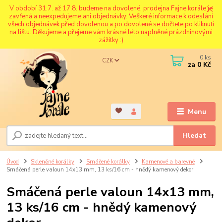
V období 31.7. až 17.8. budeme na dovolené, prodejna Fajne korále je
zavřená a neexpedujeme ani objednávky. Veškeré informace k odeslání
všech objednávek před dovolenou a po dovolené se dočtete po kliknutí
na lištu. Děkujeme a přejeme vám krásné léto naplněné prázdninovými
zážitky :)
0
ks
CZK
za
0 Kč
Menu
Hledat
Úvod
Skleněné korálky
Smáčené korálky
Kamenové a barevné
Smáčená perle valoun 14x13 mm, 13 ks/16 cm - hnědý kamenový dekor
Smáčená perle valoun 14x13 mm,
13 ks/16 cm - hnědý kamenový