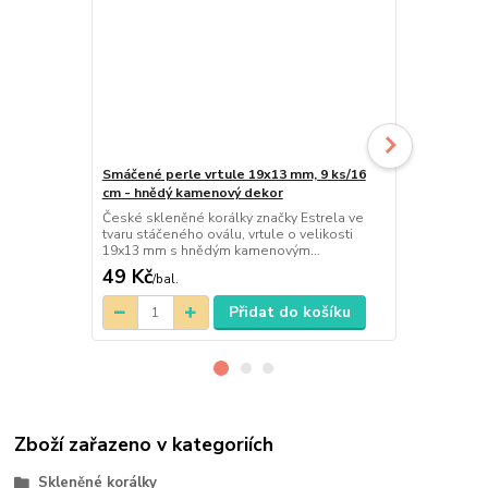
Smáčené perle vrtule 19x13 mm, 9 ks/16
Smáčená slz
cm - hnědý kamenový dekor
20 ks - hně
České skleněné korálky značky Estrela ve
Smáčená perl
tvaru stáčeného oválu, vrtule o velikosti
dekor.
19x13 mm s hnědým kamenovým...
49 Kč
49 Kč
/
bal.
/
bal.
Přidat do košíku
Zboží zařazeno v kategoriích
Skleněné korálky