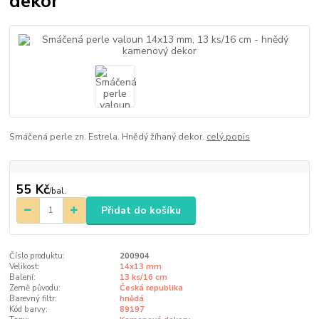
dekor
Smáčená perle zn. Estrela. Hnědý žíhaný dekor.
celý popis
55 Kč
/
bal.
Přidat do košíku
Číslo produktu:
200904
Velikost:
14x13 mm
Balení:
13 ks/16 cm
Země původu:
Česká republika
Barevný filtr:
hnědá
Kód barvy:
89197