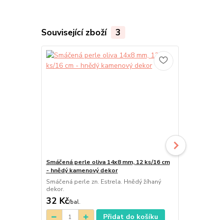
Související zboží
3
Smáčená perle oliva 14x8 mm, 12 ks/16 cm
Smáčená per
- hnědý kamenový dekor
cm - hnědý 
Smáčená perle zn. Estrela. Hnědý žíhaný
Smáčená perl
dekor.
dekor.
32 Kč
55 Kč
/
bal.
/
bal.
Přidat do košíku