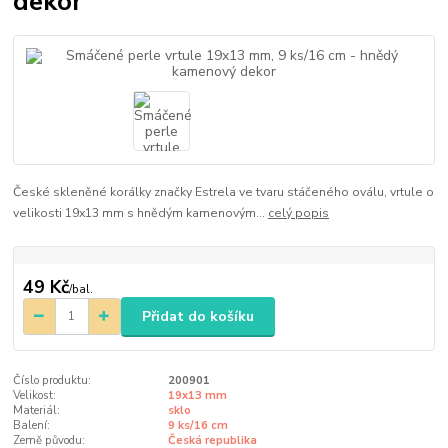
dekor
České skleněné korálky značky Estrela ve tvaru stáčeného oválu, vrtule o
velikosti 19x13 mm s hnědým kamenovým...
celý popis
49 Kč
/
bal.
Přidat do košíku
Číslo produktu:
200901
Velikost:
19x13 mm
Materiál:
sklo
Balení:
9 ks/16 cm
Země původu:
Česká republika