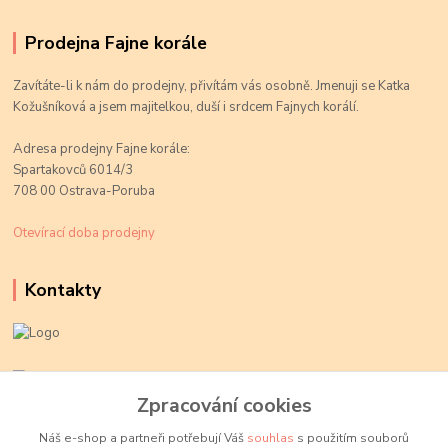
Prodejna Fajne korále
Zavítáte-li k nám do prodejny, přivítám vás osobně. Jmenuji se Katka
Kožušníková a jsem majitelkou, duší i srdcem Fajnych korálí.
Adresa prodejny Fajne korále:
Spartakovců 6014/3
708 00 Ostrava-Poruba
Otevírací doba prodejny
Kontakty
Kateřina Kožušníková
+420 774 719 784
Zpracování cookies
volejte Po-Pá, 9-18 hod.
Náš e-shop a partneři potřebují Váš
souhlas
s použitím souborů