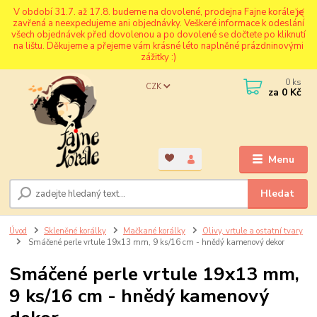
V období 31.7. až 17.8. budeme na dovolené, prodejna Fajne korále je
zavřená a neexpedujeme ani objednávky. Veškeré informace k odeslání
všech objednávek před dovolenou a po dovolené se dočtete po kliknutí
na lištu. Děkujeme a přejeme vám krásné léto naplněné prázdninovými
zážitky :)
0
ks
CZK
za
0 Kč
Menu
Hledat
Úvod
Skleněné korálky
Mačkané korálky
Olivy, vrtule a ostatní tvary
Smáčené perle vrtule 19x13 mm, 9 ks/16 cm - hnědý kamenový dekor
Smáčené perle vrtule 19x13 mm,
9 ks/16 cm - hnědý kamenový