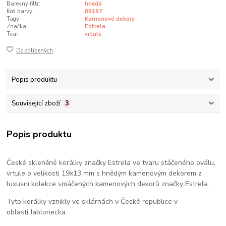
Barevný filtr:
hnědá
Kód barvy:
89197
Tagy:
Kamenové dekory
Značka:
Estrela
Tvar:
vrtule
Do oblíbených
Popis produktu
Související zboží
3
Popis produktu
České skleněné korálky značky Estrela ve tvaru stáčeného oválu,
vrtule o velikosti 19x13 mm s hnědým kamenovým dekorem z
luxusní kolekce smáčených kamenových dekorů značky Estrela.
Tyto korálky vznikly ve sklárnách v České republice v
oblasti Jablonecka.