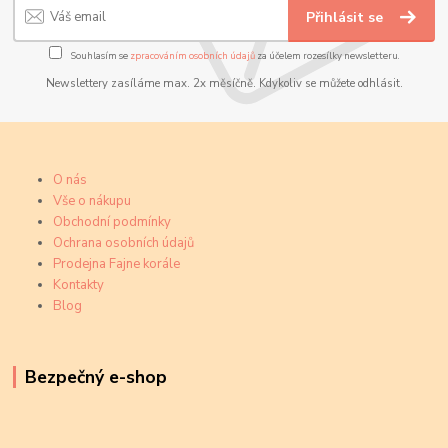
Přihlásit se
Souhlasím se
zpracováním osobních údajů
za účelem rozesílky newsletteru.
Newslettery zasíláme max. 2x měsíčně. Kdykoliv se můžete odhlásit.
O nás
Vše o nákupu
Obchodní podmínky
Ochrana osobních údajů
Prodejna Fajne korále
Kontakty
Blog
Bezpečný e-shop